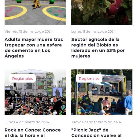
Viernes 15 de marzo de 2024
Lunes 11 de marzo de 2024
Adulta mayor muere tras
Sector agrícola de la
tropezar con una esfera
región del Biobío es
de cemento en Los
liderado en un 53% por
Ángeles
mujeres
Regionales
Regionales
Lunes 4 de marzo de 2024
Jueves 29 de febrero de 2024
Rock en Conce: Conoce
"Picnic Jazz" de
el día, la hora y el
Concepción vuelve al