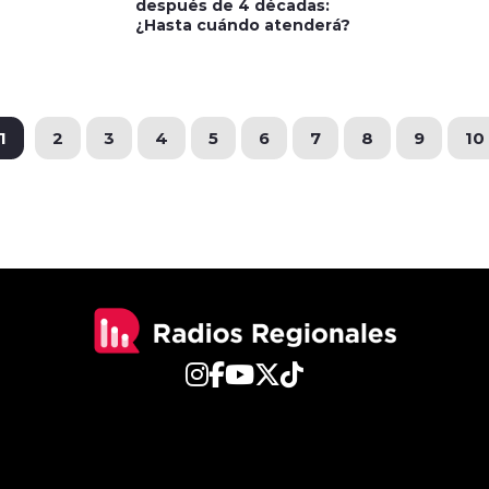
después de 4 décadas:
¿Hasta cuándo atenderá?
1
2
3
4
5
6
7
8
9
10