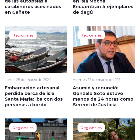
de las autopsias a
en Isla Mocha:
carabineros asesinados
Encuentran 4 ejemplares
en Cañete
de degú
Regionales
Regionales
Lunes 25 de marzo de 2024
Viernes 22 de marzo de 2024
Embarcación artesanal
Asumió y renunció:
perdida cerca de isla
Gonzalo Soto estuvo
Santa María: Iba con dos
menos de 24 horas como
personas a bordo
Seremi de Justicia
Regionales
Regionales