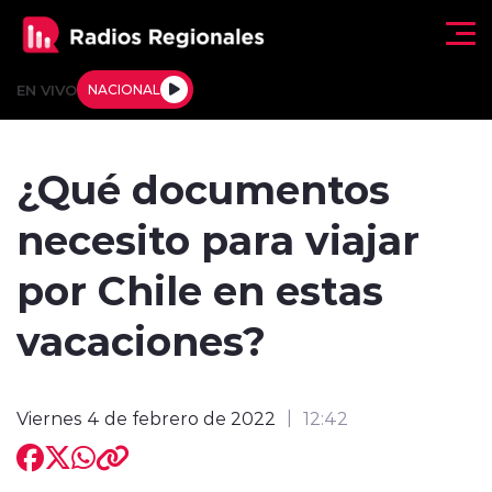
Click acá para ir directamente al contenido
EN VIVO
NACIONAL
Regionales
¿Qué documentos
Actualidad
necesito para viajar
Tendencias
por Chile en estas
Deportes
vacaciones?
Internacional
Viernes 4 de febrero de 2022
12:42
Regiones al Aire
Entrevistas