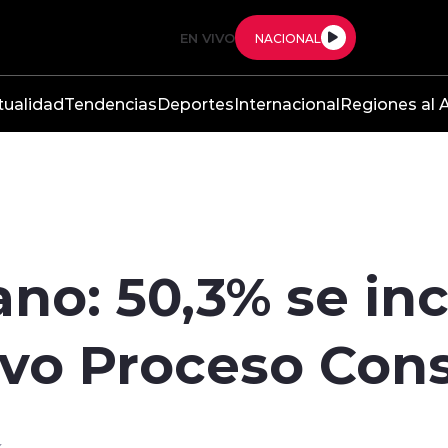
EN VIVO
NACIONAL
tualidad
Tendencias
Deportes
Internacional
Regiones al A
no: 50,3% se inc
evo Proceso Cons