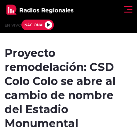
Click acá para ir directamente al contenido
EN VIVO
NACIONAL
Regionales
Proyecto
Actualidad
remodelación: CSD
Tendencias
Colo Colo se abre al
Deportes
cambio de nombre
Internacional
del Estadio
Regiones al Aire
Monumental
Entrevistas