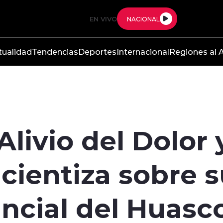
EN VIVO
NACIONAL
tualidad
Tendencias
Deportes
Internacional
Regiones al A
livio del Dolor
cientiza sobre s
incial del Huasc