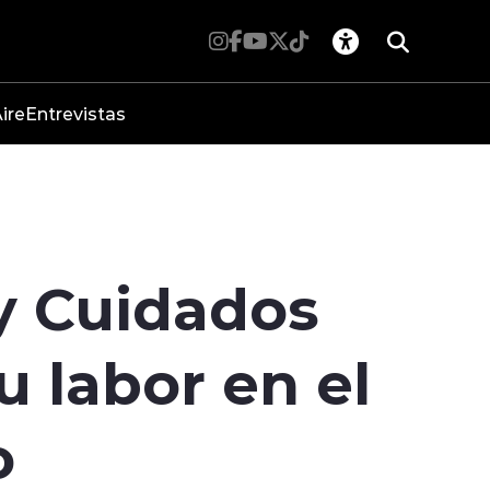
ire
Entrevistas
 y Cuidados
u labor en el
o