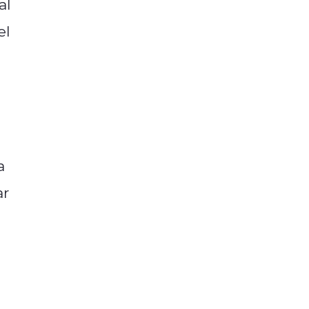
al
el
a
ar