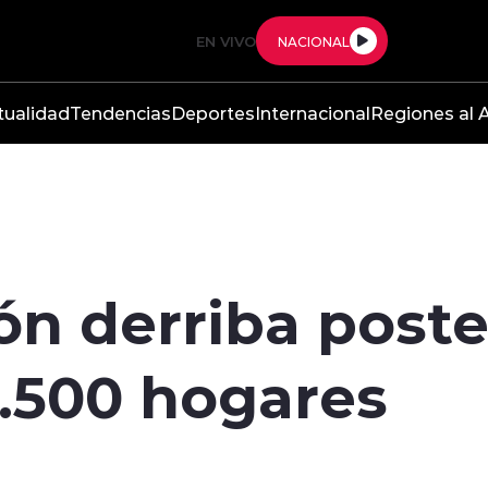
EN VIVO
NACIONAL
tualidad
Tendencias
Deportes
Internacional
Regiones al A
ón derriba poste
1.500 hogares