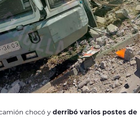
derribó varios postes de
n camión chocó y