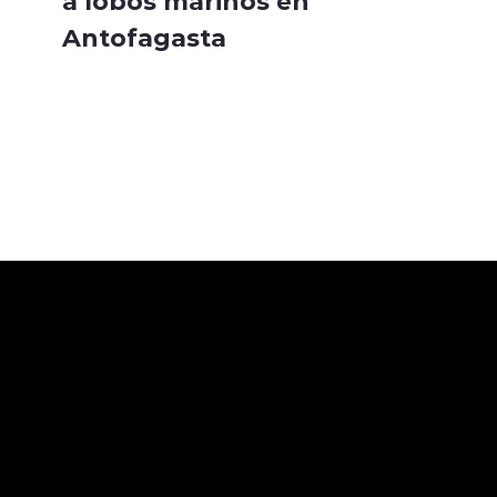
a lobos marinos en
Antofagasta