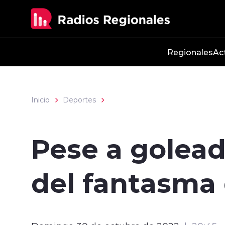
Click acá para ir directamente al contenido
Regionales
Ac
Inicio
Deportes
Pese a golead
del fantasma 