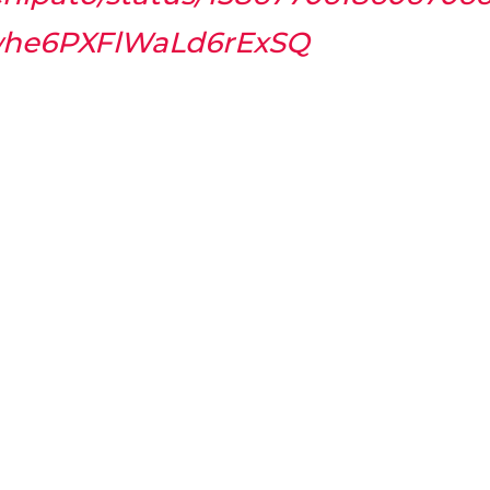
whe6PXFlWaLd6rExSQ