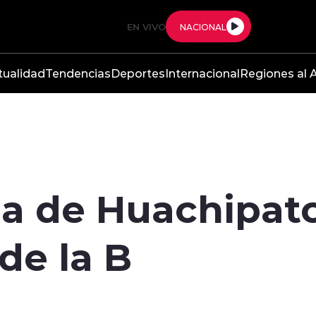
EN VIVO
NACIONAL
tualidad
Tendencias
Deportes
Internacional
Regiones al A
a de Huachipato
de la B