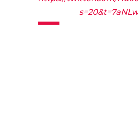
s=20&t=7aNL