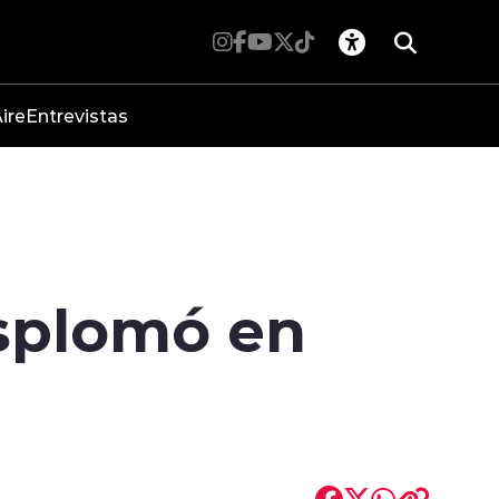
ire
Entrevistas
esplomó en