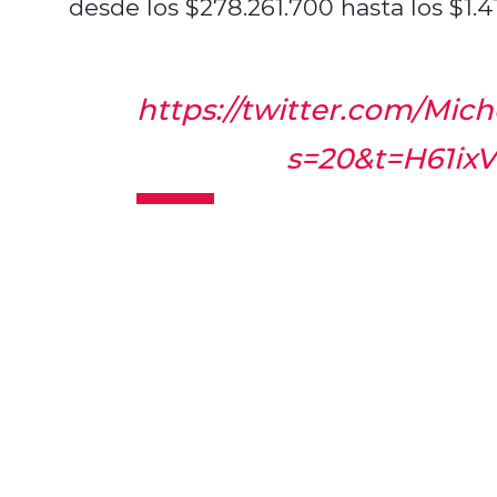
desde los $278.261.700 hasta los $1.
https://twitter.com/Mi
s=20&t=H61i