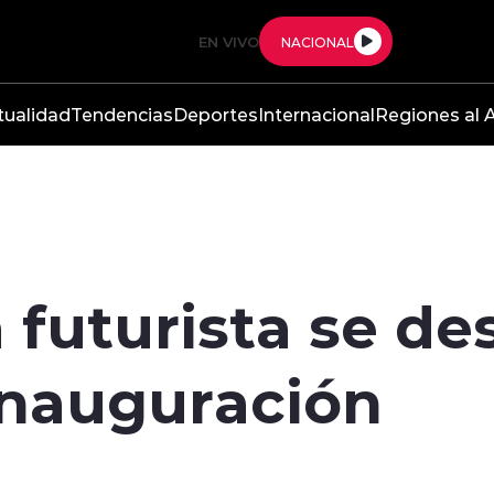
EN VIVO
NACIONAL
tualidad
Tendencias
Deportes
Internacional
Regiones al A
 futurista se d
inauguración