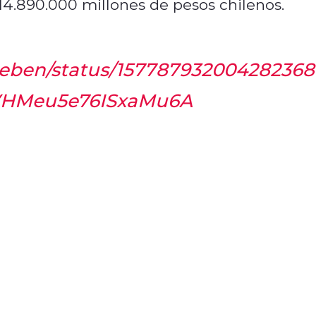
414.890.000 millones de pesos chilenos.
cheben/status/157787932004282368
xVHMeu5e76ISxaMu6A