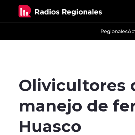
Click acá para ir directamente al contenido
Regionales
Ac
Olivicultores
manejo de fer
Huasco