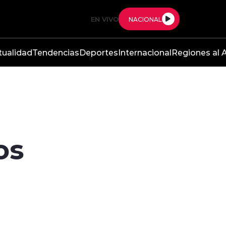
EN VIVO
NACIONAL
tualidad
Tendencias
Deportes
Internacional
Regiones al A
os