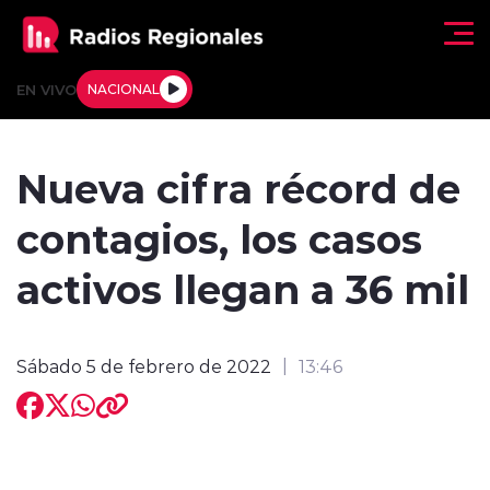
Click acá para ir directamente al contenido
EN VIVO
NACIONAL
Regionales
Nueva cifra récord de
Actualidad
contagios, los casos
Tendencias
activos llegan a 36 mil
Deportes
Sábado 5 de febrero de 2022
13:46
Internacional
Regiones al Aire
Entrevistas