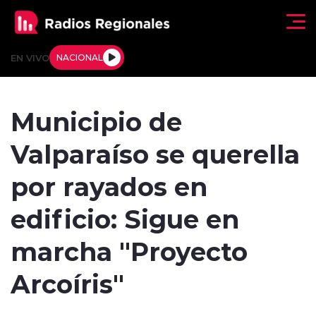
Click acá para ir directamente al contenido
EN VIVO
NACIONAL
Regionales
Municipio de
Actualidad
Valparaíso se querella
Tendencias
por rayados en
Deportes
edificio: Sigue en
Internacional
marcha "Proyecto
Regiones al Aire
Arcoíris"
Entrevistas