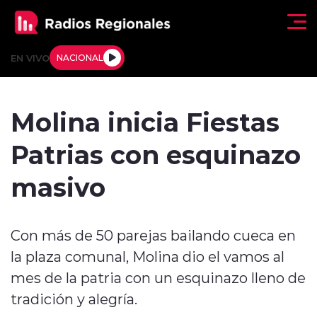
Click acá para ir directamente al contenido
EN VIVO
NACIONAL
Regionales
Molina inicia Fiestas
Actualidad
Patrias con esquinazo
Tendencias
masivo
Deportes
Con más de 50 parejas bailando cueca en
Internacional
la plaza comunal, Molina dio el vamos al
Regiones al Aire
mes de la patria con un esquinazo lleno de
tradición y alegría.
Entrevistas