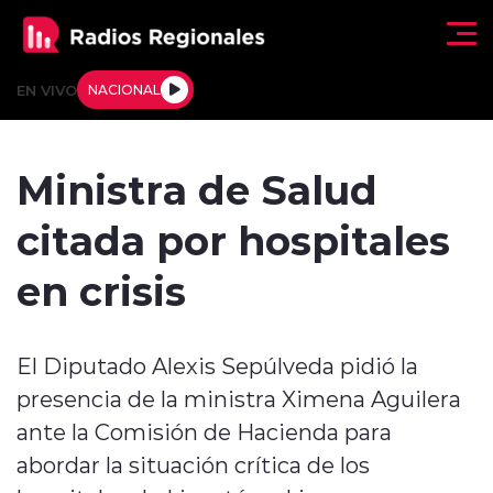
Click acá para ir directamente al contenido
EN VIVO
NACIONAL
Regionales
Ministra de Salud
Actualidad
citada por hospitales
Tendencias
en crisis
Deportes
El Diputado Alexis Sepúlveda pidió la
Internacional
presencia de la ministra Ximena Aguilera
Regiones al Aire
ante la Comisión de Hacienda para
abordar la situación crítica de los
Entrevistas