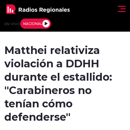
Click acá para ir directamente al contenido
EN VIVO
NACIONAL
Regionales
Matthei relativiza
Actualidad
violación a DDHH
Tendencias
durante el estallido:
Deportes
"Carabineros no
Internacional
tenían cómo
Regiones al Aire
defenderse"
Entrevistas