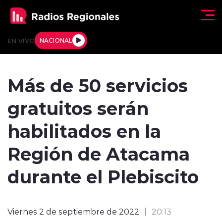
Click acá para ir directamente al contenido
EN VIVO
NACIONAL
Regionales
Más de 50 servicios
Actualidad
gratuitos serán
Tendencias
habilitados en la
Deportes
Región de Atacama
Internacional
durante el Plebiscito
Regiones al Aire
Viernes 2 de septiembre de 2022
20:13
Entrevistas