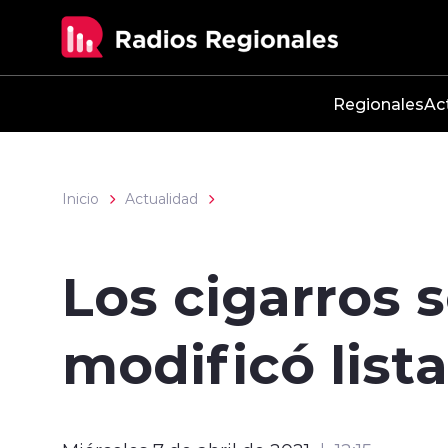
Click acá para ir directamente al contenido
Regionales
Ac
Inicio
Actualidad
Los cigarros 
modificó list