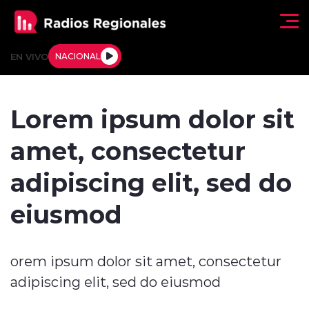
Click acá para ir directamente al contenido
EN VIVO
NACIONAL
Regionales
Lorem ipsum dolor sit
Actualidad
amet, consectetur
Tendencias
adipiscing elit, sed do
Deportes
eiusmod
Internacional
orem ipsum dolor sit amet, consectetur
Regiones al Aire
adipiscing elit, sed do eiusmod
Entrevistas