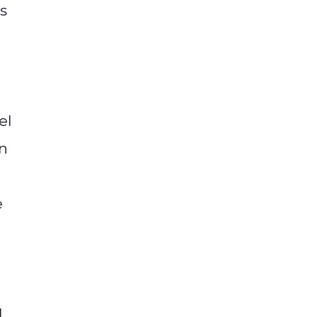
s
el
én
e
,