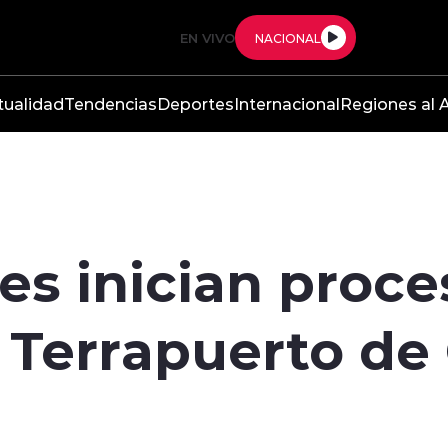
EN VIVO
NACIONAL
tualidad
Tendencias
Deportes
Internacional
Regiones al A
es inician proce
a Terrapuerto de