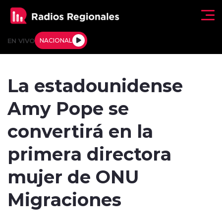
Click acá para ir directamente al contenido
EN VIVO
NACIONAL
Regionales
La estadounidense
Actualidad
Amy Pope se
Tendencias
convertirá en la
Deportes
primera directora
Internacional
mujer de ONU
Regiones al Aire
Migraciones
Entrevistas