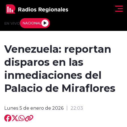
Click acá para ir directamente al contenido
EN VIVO
NACIONAL
Regionales
Venezuela: reportan
Actualidad
disparos en las
Tendencias
inmediaciones del
Deportes
Palacio de Miraflores
Internacional
Lunes 5 de enero de 2026
22:03
Regiones al Aire
Entrevistas