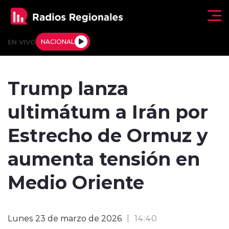
Click acá para ir directamente al contenido
EN VIVO
NACIONAL
Regionales
Trump lanza
Actualidad
ultimátum a Irán por
Tendencias
Estrecho de Ormuz y
Deportes
aumenta tensión en
Internacional
Medio Oriente
Regiones al Aire
Lunes 23 de marzo de 2026
14:40
Entrevistas