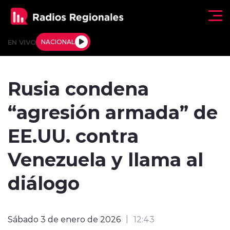
Click acá para ir directamente al contenido
EN VIVO
NACIONAL
Regionales
Rusia condena
Actualidad
“agresión armada” de
Tendencias
EE.UU. contra
Deportes
Venezuela y llama al
Internacional
diálogo
Regiones al Aire
Sábado 3 de enero de 2026
12:43
Entrevistas