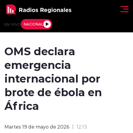
Click acá para ir directamente al contenido
EN VIVO
NACIONAL
Regionales
OMS declara
Actualidad
emergencia
Tendencias
internacional por
Deportes
brote de ébola en
Internacional
África
Regiones al Aire
Martes 19 de mayo de 2026
12:13
Entrevistas