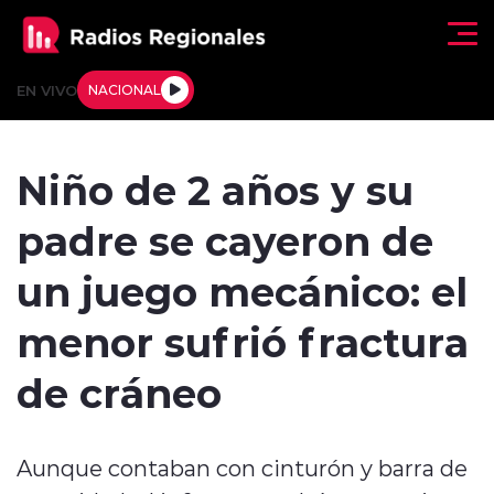
Click acá para ir directamente al contenido
EN VIVO
NACIONAL
Regionales
Niño de 2 años y su
Actualidad
padre se cayeron de
Tendencias
un juego mecánico: el
Deportes
menor sufrió fractura
Internacional
de cráneo
Regiones al Aire
Aunque contaban con cinturón y barra de
Entrevistas