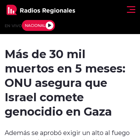
Click acá para ir directamente al contenido
EN VIVO
NACIONAL
Regionales
Más de 30 mil
Actualidad
muertos en 5 meses:
Tendencias
ONU asegura que
Deportes
Israel comete
Internacional
genocidio en Gaza
Regiones al Aire
Además se aprobó exigir un alto al fuego
Entrevistas