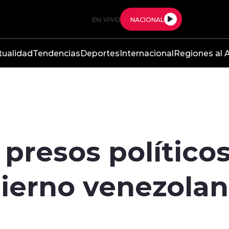
EN VIVO
NACIONAL
tualidad
Tendencias
Deportes
Internacional
Regiones al A
 presos polític
bierno venezola