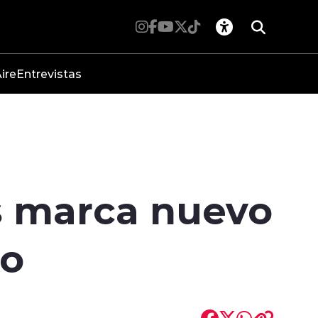
ire
Entrevistas
os marca nuevo
no