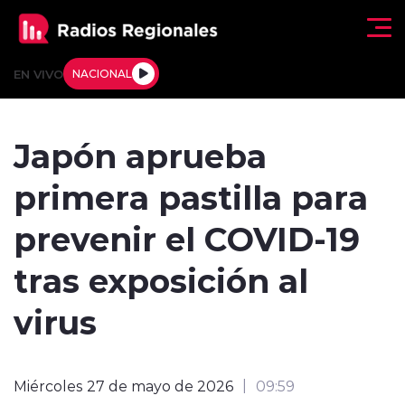
Click acá para ir directamente al contenido
EN VIVO
NACIONAL
Regionales
Japón aprueba
Actualidad
primera pastilla para
Tendencias
prevenir el COVID-19
Deportes
tras exposición al
Internacional
virus
Regiones al Aire
Miércoles 27 de mayo de 2026
09:59
Entrevistas