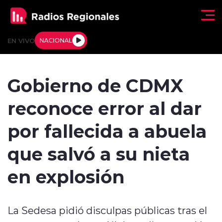
Click acá para ir directamente al contenido
EN VIVO
NACIONAL
Regionales
Gobierno de CDMX
Actualidad
reconoce error al dar
Tendencias
por fallecida a abuela
Deportes
que salvó a su nieta
Internacional
en explosión
Regiones al Aire
La Sedesa pidió disculpas públicas tras el
Entrevistas