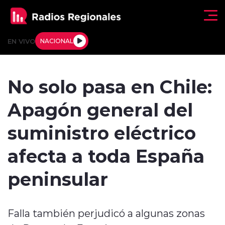
Click acá para ir directamente al contenido
EN VIVO
NACIONAL
Regionales
No solo pasa en Chile:
Actualidad
Apagón general del
Tendencias
suministro eléctrico
Deportes
afecta a toda España
Internacional
peninsular
Regiones al Aire
Falla también perjudicó a algunas zonas
Entrevistas