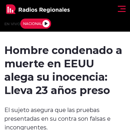
Click acá para ir directamente al contenido
EN VIVO
NACIONAL
Regionales
Hombre condenado a
Actualidad
muerte en EEUU
Tendencias
alega su inocencia:
Deportes
Lleva 23 años preso
Internacional
El sujeto asegura que las pruebas
Regiones al Aire
presentadas en su contra son falsas e
Entrevistas
incongruentes.