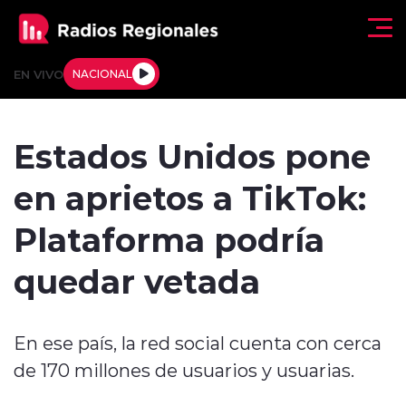
Click acá para ir directamente al contenido
EN VIVO
NACIONAL
Regionales
Estados Unidos pone
Actualidad
en aprietos a TikTok:
Tendencias
Plataforma podría
Deportes
quedar vetada
Internacional
En ese país, la red social cuenta con cerca
Regiones al Aire
de 170 millones de usuarios y usuarias.
Entrevistas