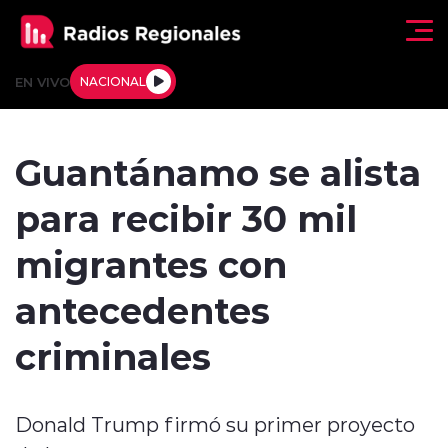
Click acá para ir directamente al contenido
EN VIVO
NACIONAL
Regionales
Guantánamo se alista
Actualidad
para recibir 30 mil
Tendencias
migrantes con
Deportes
antecedentes
Internacional
criminales
Regiones al Aire
Donald Trump firmó su primer proyecto
Entrevistas