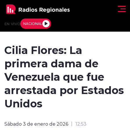
Click acá para ir directamente al contenido
EN VIVO
NACIONAL
Regionales
Cilia Flores: La
Actualidad
primera dama de
Tendencias
Venezuela que fue
Deportes
arrestada por Estados
Internacional
Unidos
Regiones al Aire
Sábado 3 de enero de 2026
12:53
Entrevistas