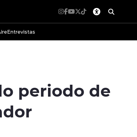
ire
Entrevistas
do periodo de
ador