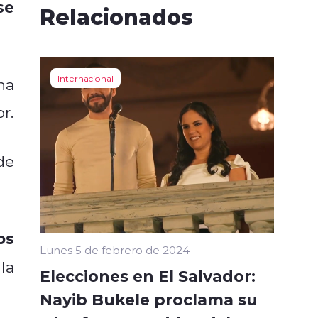
se
Relacionados
Internacional
na
r.
de
os
Lunes 5 de febrero de 2024
la
Elecciones en El Salvador:
Nayib Bukele proclama su