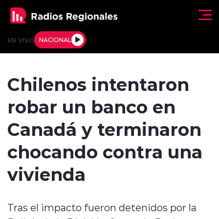
Click acá para ir directamente al contenido
EN VIVO
NACIONAL
Regionales
Chilenos intentaron
Actualidad
robar un banco en
Tendencias
Canadá y terminaron
Deportes
chocando contra una
Internacional
vivienda
Regiones al Aire
Tras el impacto fueron detenidos por la
Entrevistas