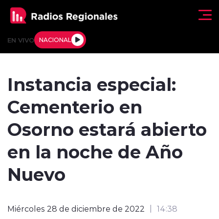
Click acá para ir directamente al contenido
EN VIVO
NACIONAL
Regionales
Instancia especial:
Actualidad
Cementerio en
Tendencias
Osorno estará abierto
Deportes
en la noche de Año
Internacional
Nuevo
Regiones al Aire
Miércoles 28 de diciembre de 2022
14:38
Entrevistas