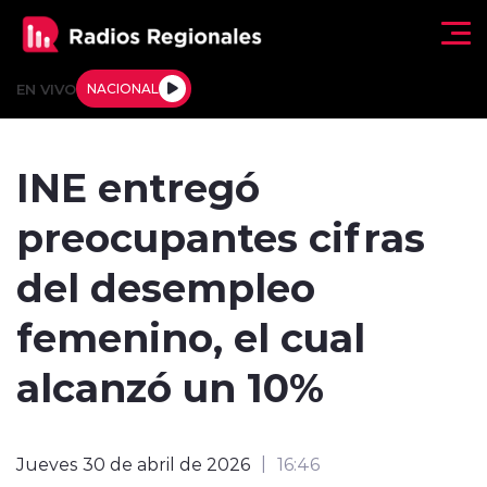
Click acá para ir directamente al contenido
EN VIVO
NACIONAL
Regionales
INE entregó
Actualidad
preocupantes cifras
Tendencias
del desempleo
Deportes
femenino, el cual
Internacional
alcanzó un 10%
Regiones al Aire
Jueves 30 de abril de 2026
16:46
Entrevistas