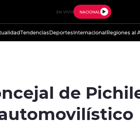
EN VIVO
NACIONAL
tualidad
Tendencias
Deportes
Internacional
Regiones al A
ncejal de Pichil
automovilístico