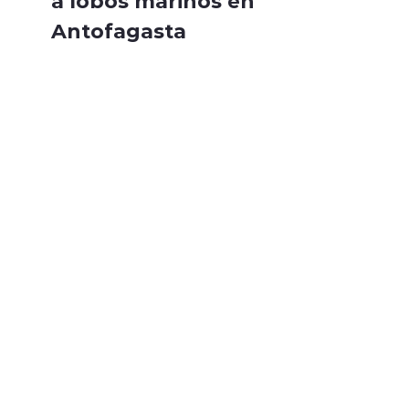
a lobos marinos en
Antofagasta