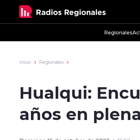
Click acá para ir directamente al contenido
Regionales
Ac
Inicio
Regionales
Hualqui: Encu
años en plena