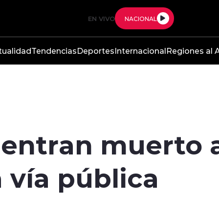
EN VIVO
NACIONAL
tualidad
Tendencias
Deportes
Internacional
Regiones al A
entran muerto a
 vía pública