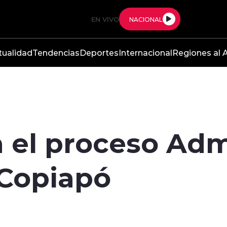
EN VIVO
NACIONAL
tualidad
Tendencias
Deportes
Internacional
Regiones al A
 el proceso Adm
Copiapó