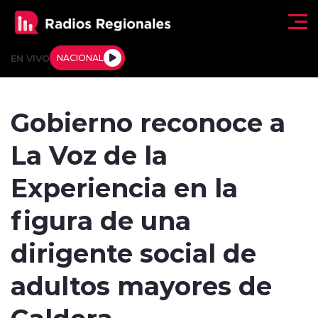
Click acá para ir directamente al contenido
EN VIVO
NACIONAL
Regionales
Gobierno reconoce a
Actualidad
La Voz de la
Tendencias
Experiencia en la
Deportes
figura de una
Internacional
dirigente social de
Regiones al Aire
adultos mayores de
Caldera
Entrevistas