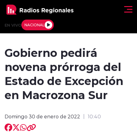
Click acá para ir directamente al contenido
EN VIVO
NACIONAL
Regionales
Gobierno pedirá
Actualidad
novena prórroga del
Tendencias
Estado de Excepción
Deportes
en Macrozona Sur
Internacional
Domingo 30 de enero de 2022
10:40
Regiones al Aire
Entrevistas