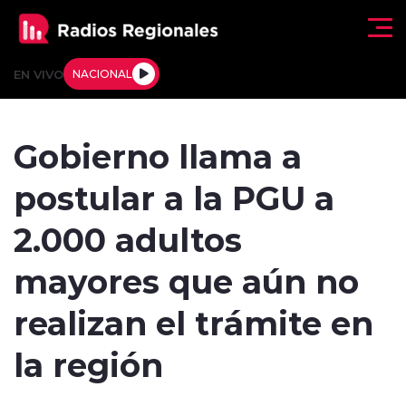
Click acá para ir directamente al contenido
EN VIVO
NACIONAL
Regionales
Gobierno llama a
Actualidad
postular a la PGU a
Tendencias
2.000 adultos
Deportes
mayores que aún no
Internacional
realizan el trámite en
Regiones al Aire
la región
Entrevistas