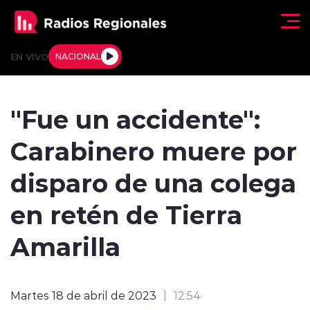
Click acá para ir directamente al contenido
EN VIVO
NACIONAL
Regionales
"Fue un accidente":
Actualidad
Carabinero muere por
Tendencias
disparo de una colega
Deportes
en retén de Tierra
Internacional
Amarilla
Regiones al Aire
Martes 18 de abril de 2023
12:54
Entrevistas