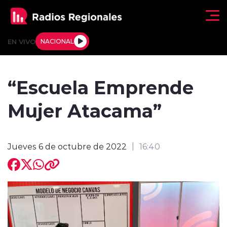
Click acá para ir directamente al contenido
EN VIVO
NACIONAL
Regionales
“Escuela Emprende
Actualidad
Mujer Atacama”
Tendencias
Jueves 6 de octubre de 2022
16:40
Deportes
Internacional
Regiones al Aire
Entrevistas