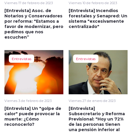
Viernes 17 de febrero de 2023
Viernes 10 de febrero de 2023
[Entrevista] Asoc. de
[Entrevista] Incendios
Notarios y Conservadores
forestales y Senapred: Un
por reforma: "Estamos a
sistema "excesivamente
favor de modernizar, pero
centralizado"
pedimos que nos
escuchen”
Entrevistas
Entrevistas
Viernes 3 de febrero de 2023
Viernes 27 de enero de 2023
[Entrevista] Un "golpe de
[Entrevista]
calor" puede provocar la
Subsecretario y Reforma
muerte: ¿Cómo
Previsional: "Hoy un 72%
reconocerlo?
de las personas tienen
una pensión inferior al