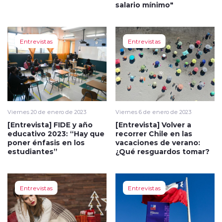
salario mínimo"
Entrevistas
Entrevistas
Viernes 20 de enero de 2023
Viernes 6 de enero de 2023
[Entrevista] FIDE y año
[Entrevista] Volver a
educativo 2023: “Hay que
recorrer Chile en las
poner énfasis en los
vacaciones de verano:
estudiantes”
¿Qué resguardos tomar?
Entrevistas
Entrevistas