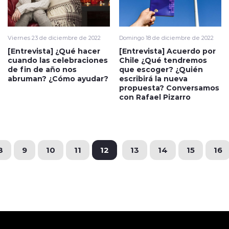
Viernes 23 de diciembre de 2022
Domingo 18 de diciembre de 2022
[Entrevista] ¿Qué hacer
[Entrevista] Acuerdo por
cuando las celebraciones
Chile ¿Qué tendremos
de fin de año nos
que escoger? ¿Quién
abruman? ¿Cómo ayudar?
escribirá la nueva
propuesta? Conversamos
con Rafael Pizarro
8
9
10
11
12
13
14
15
16