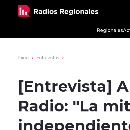
Click acá para ir directamente al contenido
Regionales
Ac
Inicio
Entrevistas
[Entrevista] 
Radio: "La mit
independiente