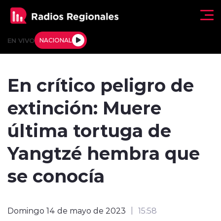
Click acá para ir directamente al contenido
EN VIVO
NACIONAL
Regionales
En crítico peligro de
Actualidad
extinción: Muere
Tendencias
última tortuga de
Deportes
Yangtzé hembra que
Internacional
se conocía
Regiones al Aire
Domingo 14 de mayo de 2023
15:58
Entrevistas