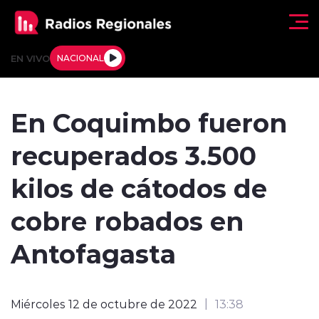
Click acá para ir directamente al contenido
EN VIVO
NACIONAL
Regionales
En Coquimbo fueron
Actualidad
recuperados 3.500
Tendencias
kilos de cátodos de
Deportes
cobre robados en
Internacional
Antofagasta
Regiones al Aire
Miércoles 12 de octubre de 2022
13:38
Entrevistas